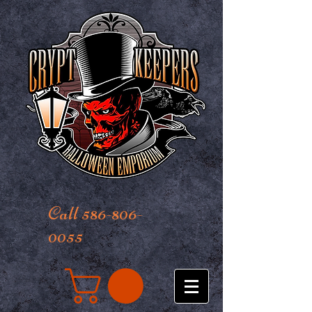
Call 586-806-
0055