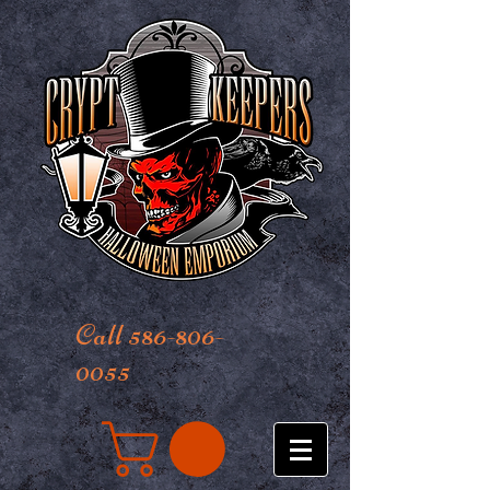
Call 586-806-
0055