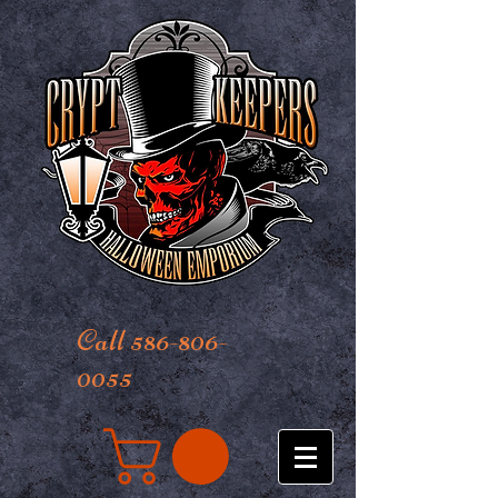
Call 586-806-
0055