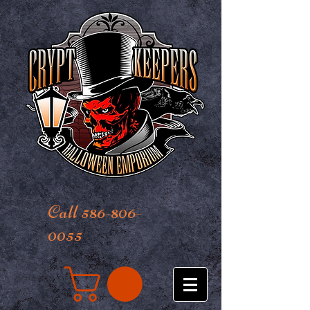
Call 586-806-
0055