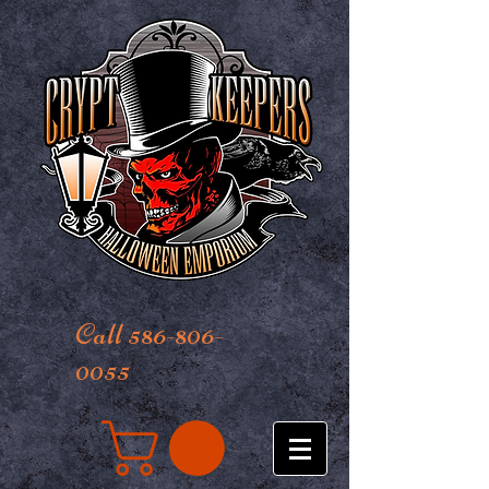
Call 586-806-
0055