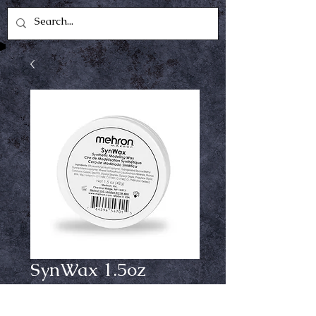
SynWax 1.5oz
Price
$8.99