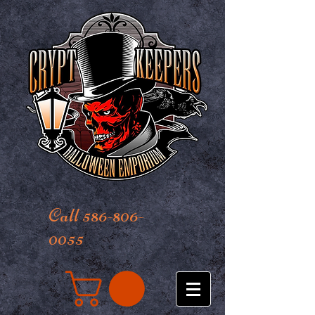
Call 586-806-
0055