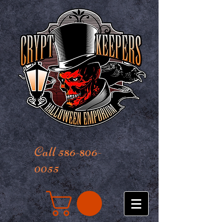
Call 586-806-
0055